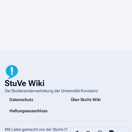
StuVe Wiki
Die Studierendenvertretung der Universität Konstanz
Datenschutz
Über StuVe Wiki
Haftungsausschluss
Mit Liebe gemacht von der StuVe IT
Diese Seite teilen
Weiter