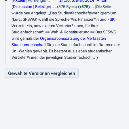
Aktuell
Vorherige
21:56, 5. Mär. 2024
Anton
u
Diskussion
Beiträge
575 Bytes
+575
Die Seite
n
wurde neu angelegt: „Das Studienfachschaftswahlgremium
g
(kurz: SFSWG) wählt die Sprecher*in, Finanzer*in und
FSK
s
Vertreter*in, sowie deren Vertreter*innen, für ihre
z
Studienfachschaft. == Wahl & Konstituierung == Das SFSWG
u
wird gemäß der
Organisationssatzung der Verfassten
s
Studierendenschaft
für jede Studienfachschaft im Rahmen der
a
Uni-Wahlen gewählt. Es besteht aus sieben studentischen
m
Vertreter*innen der jeweiligen Studienfachsch…“
m
e
n
f
a
s
s
u
n
g