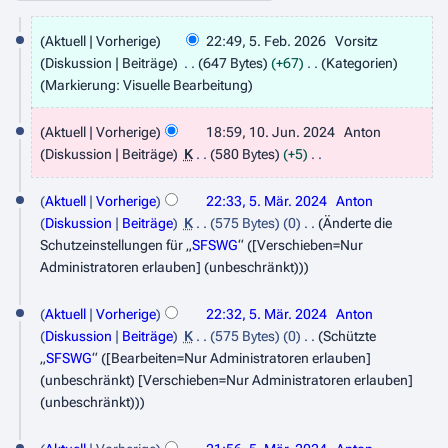
5
Aktuell
Vorherige
22:49, 5. Feb. 2026
Vorsitz
.
Diskussion
Beiträge
647 Bytes
+67
Kategorien
F
Markierung
:
Visuelle Bearbeitung
e
1
Aktuell
Vorherige
18:59, 10. Jun. 2024
Anton
b
0
Diskussion
Beiträge
K
580 Bytes
+5
r
.
K
5
u
e
Aktuell
Vorherige
22:33, 5. Mär. 2024
Anton
J
.
i
a
Diskussion
Beiträge
K
575 Bytes
0
Änderte die
u
n
M
Schutzeinstellungen für „
SFSWG
“ ([Verschieben=Nur
r
n
e
Administratoren erlauben] (unbeschränkt))
ä
2
B
i
r
0
e
2
Aktuell
Vorherige
22:32, 5. Mär. 2024
Anton
z
a
2
Diskussion
Beiträge
K
575 Bytes
0
Schützte
0
r
2
„
SFSWG
“ ([Bearbeiten=Nur Administratoren erlauben]
6
2
b
(unbeschränkt) [Verschieben=Nur Administratoren erlauben]
0
e
4
(unbeschränkt))
2
i
4
t