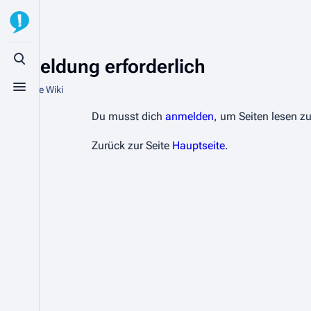
Anmeldung erforderlich
Suche aufrufen
Aus StuVe Wiki
Menü aufrufen
Du musst dich
anmelden
, um Seiten lesen z
Zurück zur Seite
Hauptseite
.