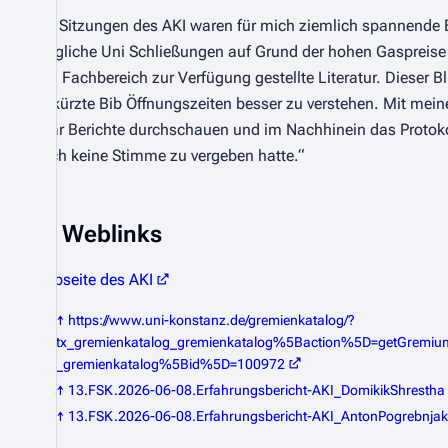
Die Sitzungen des AKI waren für mich ziemlich spannende E
mögliche Uni Schließungen auf Grund der hohen Gaspreise
den Fachbereich zur Verfügung gestellte Literatur. Dieser B
verkürzte Bib Öffnungszeiten besser zu verstehen. Mit mei
paar Berichte durchschauen und im Nachhinein das Protokoll
auch keine Stimme zu vergeben hatte.“
Weblinks
Webseite des AKI
↑
https://www.uni-konstanz.de/gremienkatalog/?
tx_gremienkatalog_gremienkatalog%5Baction%5D=getGremium
_gremienkatalog%5Bid%5D=100972
↑
13.FSK.2026-06-08.Erfahrungsbericht-AKI_DomikikShrestha
↑
13.FSK.2026-06-08.Erfahrungsbericht-AKI_AntonPogrebnjak