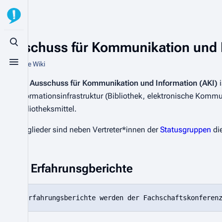
Ausschuss für Kommunikation und 
Suche aufrufen
Aus StuVe Wiki
Menü aufrufen
Der
Ausschuss für Kommunikation und Information (AKI)
i
Informationsinfrastruktur (Bibliothek, elektronische Kommu
Bibliotheksmittel.
Mitglieder sind neben Vertreter*innen der
Statusgruppen
die
Erfahrunsgberichte