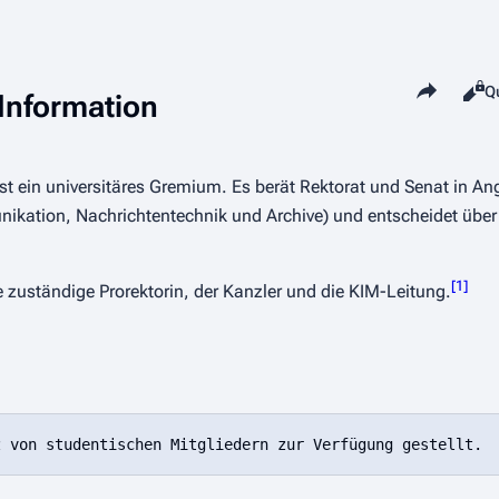
Diese Seite tei
L
Q
Ansi
Information
st ein universitäres Gremium. Es berät Rektorat und Senat in An
nikation, Nachrichtentechnik und Archive) und entscheidet über 
[
1
]
 zuständige Prorektorin, der Kanzler und die KIM-Leitung.