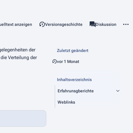
len
Weite
esen
uelltext anzeigen
Versionsgeschichte
Seite
Diskussion
chten
associated-pages
gelegenheiten der
Zuletzt geändert
die Verteilung der
vor 1 Monat
Inhaltsverzeichnis
Erfahrunsgberichte
Weblinks