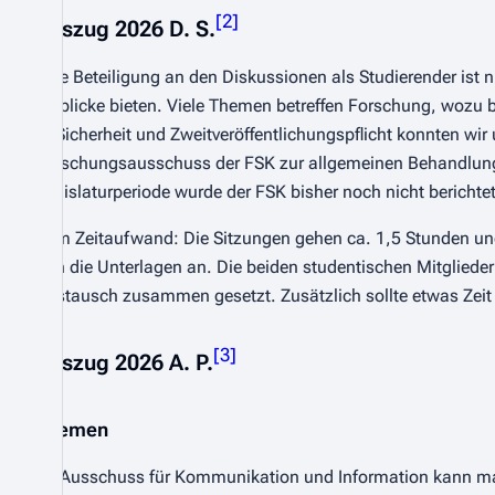
[
2
]
Auszug 2026 D. S.
Eine Beteiligung an den Diskussionen als Studierender ist n
Einblicke bieten. Viele Themen betreffen Forschung, wozu 
IT-Sicherheit und Zweitveröffentlichungspflicht konnten w
Forschungsausschuss der FSK zur allgemeinen Behandlung 
Legislaturperiode wurde der FSK bisher noch nicht berichtet
Zum Zeitaufwand: Die Sitzungen gehen ca. 1,5 Stunden und 
min die Unterlagen an. Die beiden studentischen Mitgliede
Austausch zusammen gesetzt. Zusätzlich sollte etwas Zeit 
[
3
]
Auszug 2026 A. P.
Themen
Im Ausschuss für Kommunikation und Information kann ma