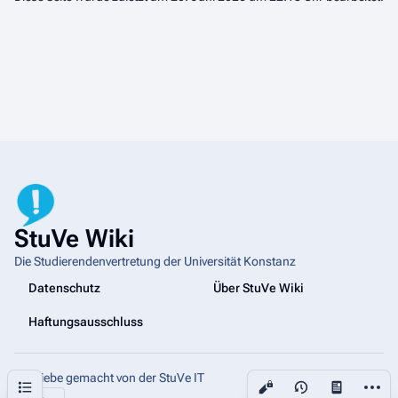
StuVe Wiki
Die Studierendenvertretung der Universität Konstanz
Datenschutz
Über StuVe Wiki
Haftungsausschluss
Mit Liebe gemacht von der StuVe IT
Weiter
Inhaltsverzeichnis
Ansichten
associated