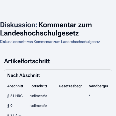
Diskussion
:
Kommentar zum
Landeshochschulgesetz
Diskussionsseite von Kommentar zum Landeshochschulgesetz
Artikelfortschritt
Nach Abschnitt
Abschnitt
Fortschritt
Gesetzesbegr.
Sandberger
§ 51 HRG
rudimentär
-
/
/
§ 9
rudimentär
-
-
(
§ 32 Abs.