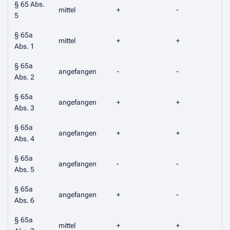
§ 65 Abs.
mittel
+
-
5
§ 65a
mittel
+
+
Abs. 1
§ 65a
angefangen
-
-
Abs. 2
§ 65a
angefangen
+
+
-
Abs. 3
§ 65a
angefangen
+
+
-
Abs. 4
§ 65a
angefangen
-
-
-
Abs. 5
§ 65a
angefangen
+
-
Abs. 6
§ 65a
mittel
+
+
-