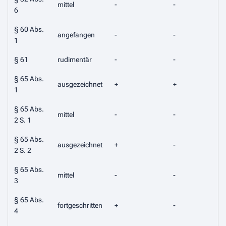
mittel
-
-
6
§ 60 Abs.
angefangen
-
-
-
1
§ 61
rudimentär
-
-
-
§ 65 Abs.
ausgezeichnet
+
+
1
§ 65 Abs.
mittel
-
-
-
2 S. 1
§ 65 Abs.
ausgezeichnet
+
-
2 S. 2
§ 65 Abs.
mittel
-
-
3
§ 65 Abs.
fortgeschritten
+
-
4