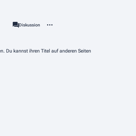
Weitere Optionen
Kategorie
Diskussion
associated-pages
n. Du kannst ihren Titel auf anderen Seiten