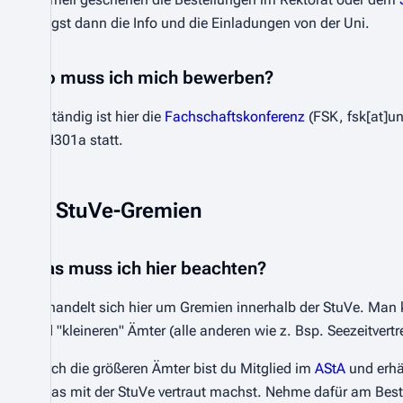
kriegst dann die Info und die Einladungen von der Uni.
Wo muss ich mich bewerben?
Zuständig ist hier die
Fachschaftskonferenz
(FSK, fsk[at]un
in H301a statt.
StuVe-Gremien
Was muss ich hier beachten?
Es handelt sich hier um Gremien innerhalb der StuVe. Man 
und "kleineren" Ämter (alle anderen wie z. Bsp. Seezeitvertre
Durch die größeren Ämter bist du Mitglied im
AStA
und erhä
etwas mit der StuVe vertraut machst. Nehme dafür am Beste