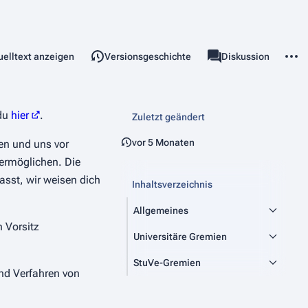
len
Weite
esen
uelltext anzeigen
Versionsgeschichte
Seite
Diskussion
chten
associated-pages
 du
hier
.
Zuletzt geändert
vor 5 Monaten
ten und uns vor
ermöglichen. Die
asst, wir weisen dich
Inhaltsverzeichnis
Allgemeines
 Vorsitz
Universitäre Gremien
StuVe-Gremien
und Verfahren von