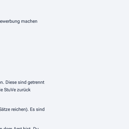
obbewerbung machen
n. Diese sind getrennt
ie StuVe zurück
ätze reichen). Es sind
 in dem Amt bist. Du