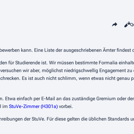
Diese Seite tei
L
Q
Ansi
bewerben kann. Eine Liste der ausgeschriebenen Ämter findest
nden für Studierende ist. Wir müssen bestimmte Formalia einhal
 versuchen wir aber, möglichst niedrigschwellig Engagement zu 
schrecken. Es ist auch nicht schlimm, wenn etwas nicht genau p
en. Etwa einfach per E-Mail an das zuständige Gremium oder den
al im
StuVe-Zimmer (H301a)
vorbei.
chreibungen der StuVe. Für diese gelten die üblichen Standards 