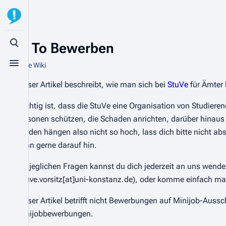
How To Bewerben
Suche aufrufen
Aus StuVe Wiki
Menü aufrufen
Dieser Artikel beschreibt, wie man sich bei
StuVe
für Ämter 
Wichtig ist, dass die StuVe eine Organisation von Studiere
Personen schützen, die Schaden anrichten, darüber hinaus
Hürden hängen also nicht so hoch, lass dich bitte nicht ab
dann gerne darauf hin.
Bei jeglichen Fragen kannst du dich jederzeit an uns wend
(stuve.vorsitz[at]uni-konstanz.de), oder komme einfach m
Dieser Artikel betrifft nicht Bewerbungen auf Minijob-Auss
Minijobbewerbungen.