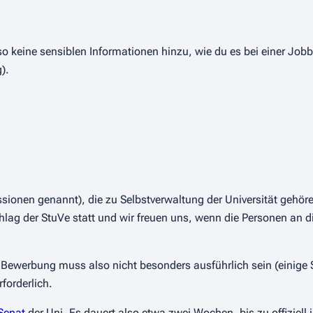
lso keine sensiblen Informationen hinzu, wie du es bei einer J
).
onen genannt), die zu Selbstverwaltung der Universität gehöre
chlag der StuVe statt und wir freuen uns, wenn die Personen an d
ewerbung muss also nicht besonders ausführlich sein (einige S
forderlich.
Senat
der Uni. Es dauert also etwa zwei Wochen, bis zu offiziell