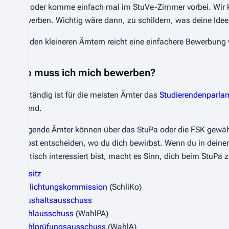
auf oder komme einfach mal im StuVe-Zimmer vorbei. Wir k
bewerben. Wichtig wäre dann, zu schildern, was deine Ide
Bei den kleineren Ämtern reicht eine einfachere Bewerbung 
Wo muss ich mich bewerben?
Zuständig ist für die meisten Ämter das
Studierendenparla
Abend.
Folgende Ämter können über das StuPa oder die FSK gewählt 
selbst entscheiden, wo du dich bewirbst. Wenn du in deiner
politisch interessiert bist, macht es Sinn, dich beim StuPa
Vorsitz
Schlichtungskommission
(SchliKo)
Haushaltsausschuss
Wahlausschuss
(WahlPA)
Wahlprüfungsausschuss
(WahlA)