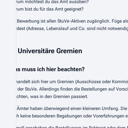
Warum möchtest du das Amt ausüben?
Warum bist du für das Amt geeignet?
Die Bewerbung ist allen StuVe-Aktiven zugänglich. Füge a
würdest (Adresse, Lebenslauf und Co. sind nicht notwendig
Universitäre Gremien
Was muss ich hier beachten?
Es handelt sich hier um Gremien (Ausschüsse oder Kommissi
von der StuVe. Allerdings finden die Bestellungen auf Vors
berichten, was in den Gremien passiert.
Die Ämter haben überwiegend einen kleineren Umfang. Die B
auch keine besonderen Begabungen oder Vorerfahrungen er
Formell geschehen die Bestellungen im Rektorat oder dem